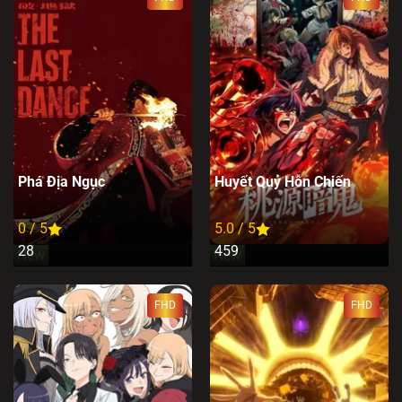
Phá Địa Ngục
Huyết Quỷ Hỗn Chiến
0 / 5
5.0 / 5
28
459
New
New
FHD
FHD