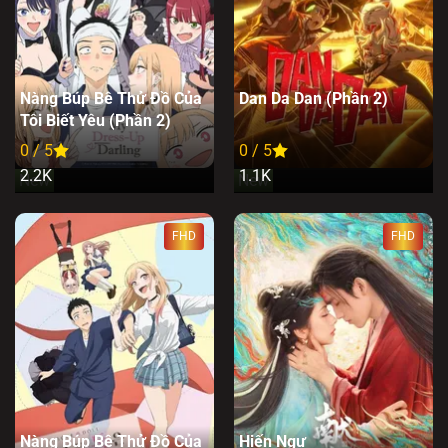
Nàng Búp Bê Thử Đồ Của
Dan Da Dan (Phần 2)
Tôi Biết Yêu (Phần 2)
0 / 5
0 / 5
2.2K
1.1K
New
New
FHD
FHD
Nàng Búp Bê Thử Đồ Của
Hiến Ngư