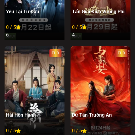
Yêu Lại Từ Đầu
Tấn Giai Đích Vương Phi
0 / 5
0 / 5
6
4
New
New
FHD
FHD
Hải Hôn Hành
Dữ Tấn Trường An
0 / 5
0 / 5