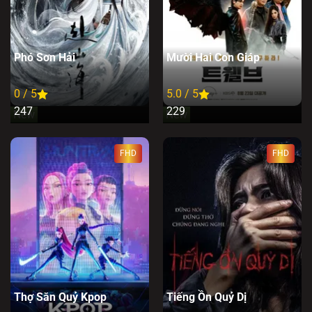
Phó Sơn Hải
Mười Hai Con Giáp
0 / 5
5.0 / 5
247
229
New
New
FHD
FHD
Thợ Săn Quỷ Kpop
Tiếng Ồn Quỷ Dị