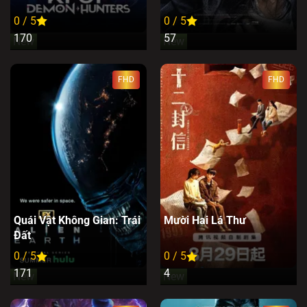
0 / 5
0 / 5
170
57
New
New
FHD
FHD
Quái Vật Không Gian: Trái
Mười Hai Lá Thư
Đất
0 / 5
0 / 5
171
4
New
New