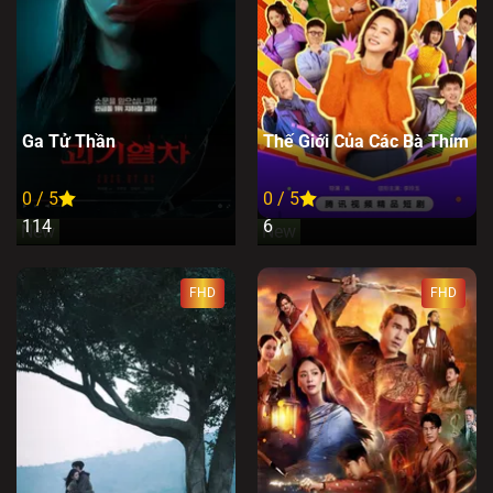
Ga Tử Thần
Thế Giới Của Các Bà Thím
0 / 5
0 / 5
114
6
New
New
FHD
FHD