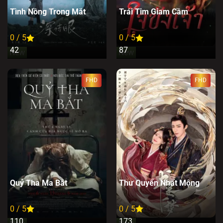
Tình Nồng Trong Mắt
Trái Tim Giam Cầm
0 / 5
0 / 5
42
87
New
New
FHD
FHD
Quỷ Tha Ma Bắt
Thư Quyển Nhất Mộng
0 / 5
0 / 5
110
173