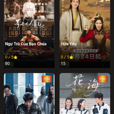
Ngự Trù Của Bạo Chúa
Hữu Yểu
0 / 5
0 / 5
80
15
New
New
FHD
FHD