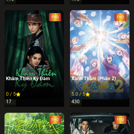
New
New
FHD
FHD
Khâm Thiên Kỳ Đàm
Xanh Thẳm (Phần 2)
0 / 5
5.0 / 5
17
430
New
New
FHD
FHD