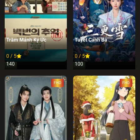
Trăm Mảnh Ký Ức
Tuyết Canh Ba
0 / 5
0 / 5
140
100
New
New
FHD
FHD