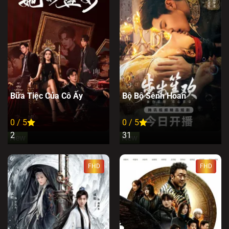
Bữa Tiệc Của Cô Ấy
Bộ Bộ Sênh Hoan
0 / 5
0 / 5
2
31
New
New
FHD
FHD