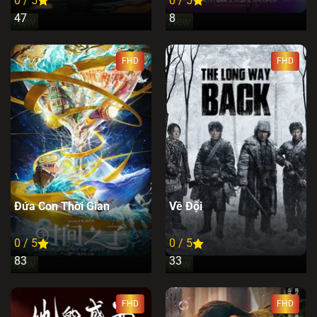
0 / 5
0 / 5
47
8
New
New
FHD
FHD
Đứa Con Thời Gian
Về Đội
0 / 5
0 / 5
83
33
New
New
FHD
FHD