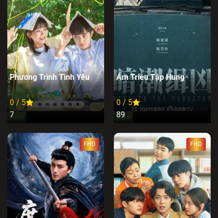
Phương Trình Tình Yêu
Ám Triều Tập Hung
0 / 5
0 / 5
7
89
New
New
FHD
FHD