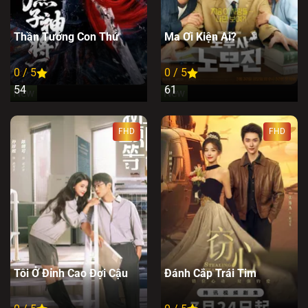
Thần Tướng Con Thứ
Ma Ơi Kiện Ai?
0 / 5
0 / 5
54
61
New
New
FHD
FHD
Tôi Ở Đỉnh Cao Đợi Cậu
Đánh Cắp Trái Tim