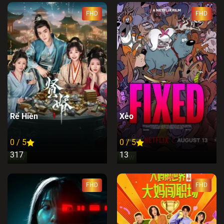
FHD
FHD
Rể Hiền
Xẻo
0 / 5
0 / 5
317
13
New
New
FHD
FHD