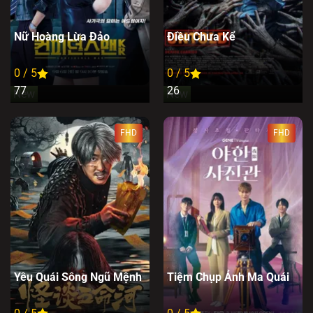
Nữ Hoàng Lừa Đảo
Điều Chưa Kể
0 / 5
0 / 5
77
26
New
New
FHD
FHD
Yêu Quái Sông Ngũ Mệnh
Tiệm Chụp Ảnh Ma Quái