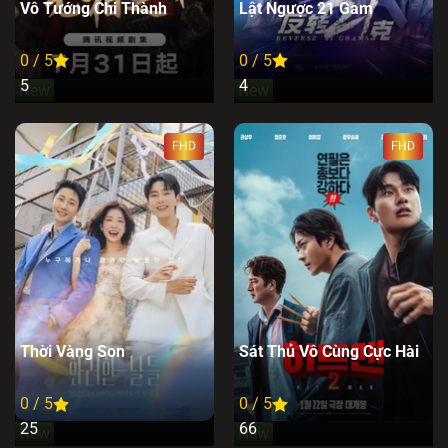
Vô Tướng Chi Thành
Lật Ngược 21 Gam
0 / 5
0 / 5
5
4
New
New
FHD
FHD
Thời Vàng Son
Sát Thủ Vô Cùng Cực Hài
0 / 5
0 / 5
25
66
New
New