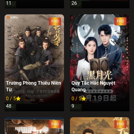
11
26
New
New
FHD
FHD
Trường Phong Thiếu Niên
Quy Tắc Hắc Nguyệt
Từ
Quang
0 / 5
0 / 5
48
9
New
New
FHD
FHD