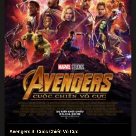
Avengers 3: Cuộc Chiến Vô Cực