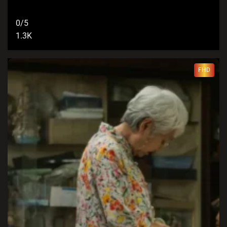
0/5
1.3K
FHD