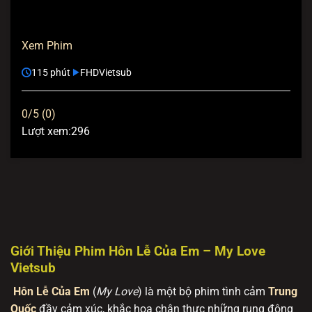
Xem Phim
115 phút
FHD
Vietsub
0/5 (0)
Lượt xem:
296
Giới Thiệu Phim Hôn Lễ Của Em – My Love
Vietsub
Hôn Lễ Của Em
(
My Love
) là một bộ phim tình cảm
Trung
Quốc
đầy cảm xúc, khắc họa chân thực những rung động