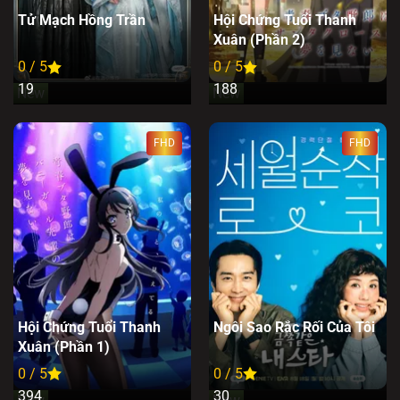
Tử Mạch Hồng Trần
Hội Chứng Tuổi Thanh
Xuân (Phần 2)
0 / 5
0 / 5
19
188
New
New
FHD
FHD
Hội Chứng Tuổi Thanh
Ngôi Sao Rắc Rối Của Tôi
Xuân (Phần 1)
0 / 5
0 / 5
394
30