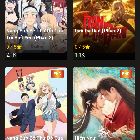
Nàng Búp Bê Thử Đồ Của
Dan Da Dan (Phần 2)
Tôi Biết Yêu (Phần 2)
0 / 5
0 / 5
2.1K
1.1K
New
New
FHD
FHD
Nàng Búp Bê Thử Đồ Của
Hiến Ngư