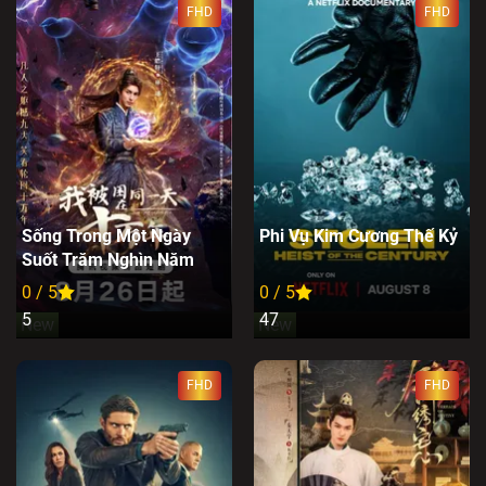
FHD
FHD
Sống Trong Một Ngày
Phi Vụ Kim Cương Thế Kỷ
Suốt Trăm Nghìn Năm
0 / 5
0 / 5
5
47
New
New
FHD
FHD