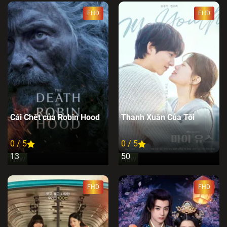
FHD
FHD
Cái Chết của Robin Hood
Thanh Xuân Của Tôi
0 / 5
0 / 5
13
50
New
New
FHD
FHD