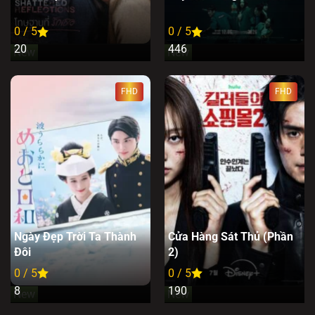
0 / 5
0 / 5
20
446
New
New
FHD
FHD
Ngày Đẹp Trời Ta Thành
Cửa Hàng Sát Thủ (Phần
Đôi
2)
0 / 5
0 / 5
8
190
New
New