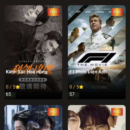
FHD
FHD
Kiếm Sắc Hoa Hồng
F1 Phim Điện Ảnh
0 / 5
0 / 5
65
57
New
New
FHD
FHD