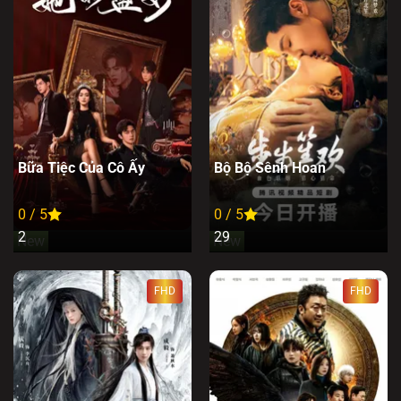
Bữa Tiệc Của Cô Ấy
Bộ Bộ Sênh Hoan
0 / 5
0 / 5
2
29
New
New
FHD
FHD