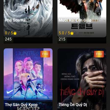
Phó Sơn Hải
Mười Hai Con Giáp
0 / 5
5.0 / 5
245
215
New
New
FHD
FHD
Thợ Săn Quỷ Kpop
Tiếng Ồn Quỷ Dị