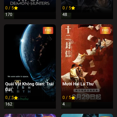
0 / 5
0 / 5
170
48
New
New
FHD
FHD
Quái Vật Không Gian: Trái
Mười Hai Lá Thư
Đất
0 / 5
0 / 5
162
4
New
New