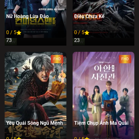
Nữ Hoàng Lừa Đảo
Điều Chưa Kể
0 / 5
0 / 5
73
23
New
New
FHD
FHD
Yêu Quái Sông Ngũ Mệnh
Tiệm Chụp Ảnh Ma Quái