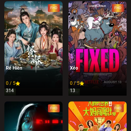
FHD
FHD
Rể Hiền
Xẻo
0 / 5
0 / 5
314
13
New
New
FHD
FHD