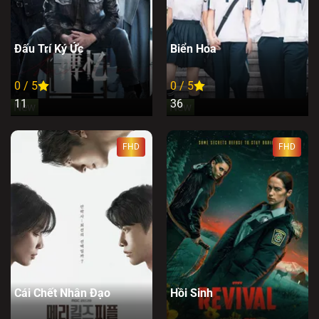
Đấu Trí Ký Ức
Biển Hoa
0 / 5
0 / 5
11
36
New
New
FHD
FHD
Cái Chết Nhân Đạo
Hồi Sinh