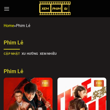
Chuyển
đến
nội
dung
Home
»
Phim Lẻ
Phim Lẻ
CẬP NHẬT
XU HƯỚNG
XEM NHIỀU
Phim Lẻ
FHD
FHD