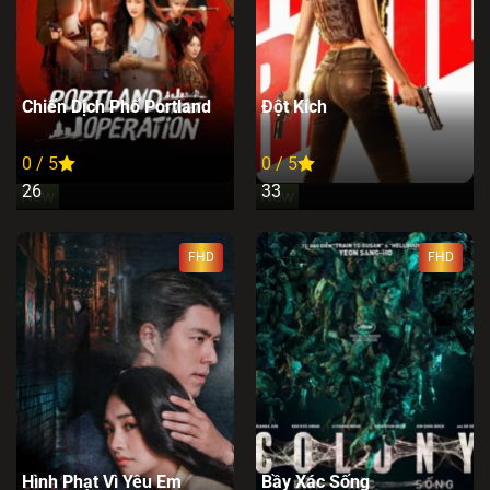
Chiến Dịch Phố Portland
Đột Kích
0 / 5
0 / 5
26
33
New
New
FHD
FHD
Hình Phạt Vì Yêu Em
Bầy Xác Sống