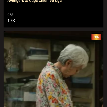
Avengers 3: Cuộc Chiến Vô Cực
0/5
1.3K
FHD