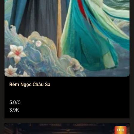
Rèm Ngọc Châu Sa
5.0/5
3.9K
FHD