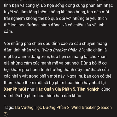
tình bạn và công lý. Đồ họa sống động cùng phần âm nhạc
tuyệt vời làm tăng thêm không khí hào hùng, tạo nên một
trải nghiệm không thể bỏ qua đối với những ai yêu thích
thể loại học đường, hành động, và có chiều sâu về tình
cảm.
Với những pha chiến đấu đỉnh cao và câu chuyện mang
đậm tính nhân văn,
“Wind Breaker Phần 2”
chắc chắn là
một bộ anime đáng xem, hứa hẹn sẽ mang lại cho khán
giả những cảm xúc mạnh mẽ và bất ngờ. Đừng bỏ lỡ cơ
hội khám phá hành trình trưởng thành đầy thử thách của
các nhân vật trong phần mới này. Ngoài ra, bạn còn có thể
tham khảo thêm một số bộ phim hoạt hình hay nhất tại
XemPhimGi
như
Hắc Quản Gia Phần 5
,
Tiên Nghịch
, cùng
rất nhiều bộ phim hoạt hình hấp dẫn khác
Tags:
Bá Vương Học Đường Phần 2
,
Wind Breaker (Season
2)