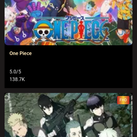
One Piece
5.0/5
138.7K
FHD