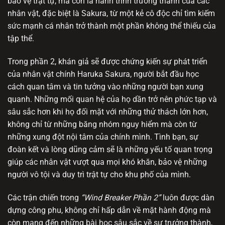
bảo vệ trật tự, mà còn là hành trình trưởng thành của các
nhân vật, đặc biệt là Sakura, từ một kẻ cô độc chỉ tìm kiếm
sức mạnh cá nhân trở thành một phần không thể thiếu của
tập thể.
Trong phần 2, khán giả sẽ được chứng kiến sự phát triển
của nhân vật chính Haruka Sakura, người bắt đầu học
cách quan tâm và tin tưởng vào những người bạn xung
quanh. Những mối quan hệ của họ dần trở nên phức tạp và
sâu sắc hơn khi họ đối mặt với những thử thách lớn hơn,
không chỉ từ những băng nhóm nguy hiểm mà còn từ
những xung đột nội tâm của chính mình. Tình bạn, sự
đoàn kết và lòng dũng cảm sẽ là những yếu tố quan trọng
giúp các nhân vật vượt qua mọi khó khăn, bảo vệ những
người vô tội và duy trì trật tự cho khu phố của mình.
Các trận chiến trong
“Wind Breaker Phần 2”
luôn được dàn
dựng công phu, không chỉ hấp dẫn về mặt hành động mà
còn mang đến những bài học sâu sắc về sự trưởng thành,