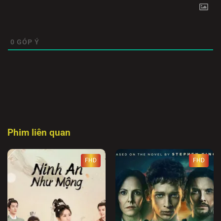
0
GÓP Ý
Phim liên quan
FHD
FHD