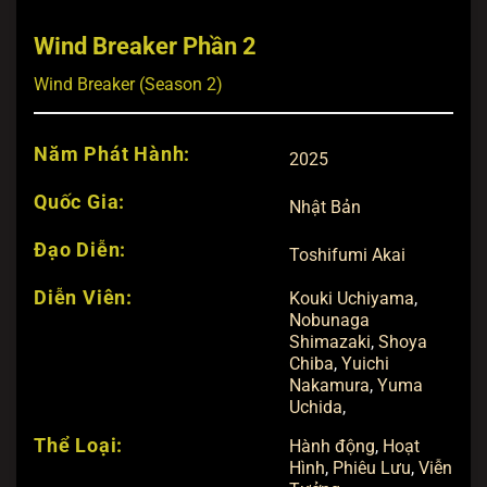
Wind Breaker Phần 2
Wind Breaker (Season 2)
Năm Phát Hành:
2025
Quốc Gia:
Nhật Bản
Đạo Diễn:
Toshifumi Akai
Diễn Viên:
Kouki Uchiyama
,
Nobunaga
Shimazaki
,
Shoya
Chiba
,
Yuichi
Nakamura
,
Yuma
Uchida
,
Thể Loại:
Hành động
,
Hoạt
Hình
,
Phiêu Lưu
,
Viễn