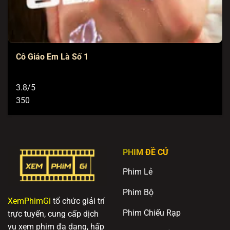
Cô Giáo Em Là Số 1
3.8/5
350
PHIM ĐỀ CỬ
Phim Lẻ
Phim Bộ
XemPhimGi
tổ chức giải trí
Phim Chiếu Rạp
trực tuyến, cung cấp dịch
vụ xem phim đa dạng, hấp