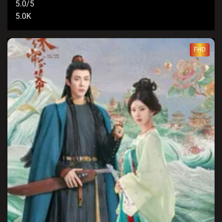
5.0/5
5.0K
FHD