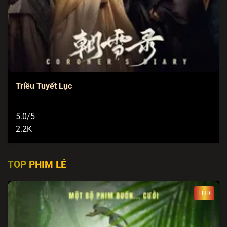
Triều Tuyết Lục
5.0/5
2.2K
TOP PHIM LẺ
FHD