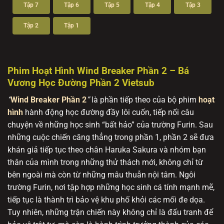
Tập 7
Tập 6
Tập 5
Tập 4
Tập 3
Tập 2
Tập 1
Phim Hoạt Hình Wind Breaker Phần 2 – Bá
Vương Học Đường Phần 2 Vietsub
“
Wind Breaker Phần 2
”
là phần tiếp theo của bộ phim
hoạt
hình
hành động học đường đầy lôi cuốn, tiếp nối câu
chuyện về những học sinh “bất hảo” của trường Furin. Sau
những cuộc chiến căng thẳng trong phần 1, phần 2 sẽ đưa
khán giả tiếp tục theo chân Haruka Sakura và nhóm bạn
thân của mình trong những thử thách mới, không chỉ từ
bên ngoài mà còn từ những mâu thuẫn nội tâm. Ngôi
trường Furin, nơi tập hợp những học sinh cá tính mạnh mẽ,
tiếp tục là thành trì bảo vệ khu phố khỏi các mối đe dọa.
Tuy nhiên, những trận chiến này không chỉ là đấu tranh để