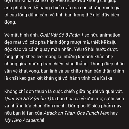
đội như Mina Ashiro hay Reno Ichikawa không chỉ giúp
anh phát triển kỹ năng chiến đấu mà còn chứng minh giá
trị của lòng dũng cảm và tình bạn trong thế giới đầy biến
động.
Về mặt hình ảnh,
Quái Vật Số 8 Phần 1
sở hữu animation
đẹp mắt với các pha hành động mượt mà, thiết kế kaiju
độc đáo và cảnh quay mãn nhãn. Yếu tố hài hước được
lồng ghép khéo léo, mang lại những khoảnh khắc nhẹ
nhàng giữa những trận chiến căng thẳng. Thông điệp nhân
văn về khát vọng, bản lĩnh và sự chấp nhận bản thân chính
là chất keo gắn kết khán giả với hành trình của Kafka.
Không chỉ đơn thuần là cuộc chiến giữa người và quái vật,
Quái Vật Số 8 (Phần 1)
là bản hòa ca về ước mơ, sự hi sinh
và những lựa chọn định mệnh. Đừng bỏ lỡ siêu phẩm này
nếu bạn là fan của
Attack on Titan
,
One Punch Man
hay
My Hero Academia
!