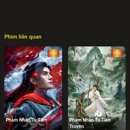
Phim liên quan
FHD
FHD
Phàm Nhân Tu Tiên
Phàm Nhân Tu Tiên
Truyện