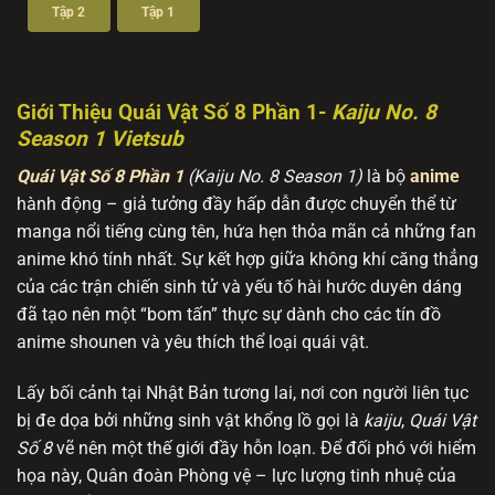
Tập 2
Tập 1
Giới Thiệu Quái Vật Số 8 Phần 1-
Kaiju No. 8
Season 1 Vietsub
Quái Vật Số 8 Phần 1
(Kaiju No. 8 Season 1)
là bộ
anime
hành động – giả tưởng đầy hấp dẫn được chuyển thể từ
manga nổi tiếng cùng tên, hứa hẹn thỏa mãn cả những fan
anime khó tính nhất. Sự kết hợp giữa không khí căng thẳng
của các trận chiến sinh tử và yếu tố hài hước duyên dáng
đã tạo nên một “bom tấn” thực sự dành cho các tín đồ
anime shounen và yêu thích thể loại quái vật.
Lấy bối cảnh tại Nhật Bản tương lai, nơi con người liên tục
bị đe dọa bởi những sinh vật khổng lồ gọi là
kaiju
,
Quái Vật
Số 8
vẽ nên một thế giới đầy hỗn loạn. Để đối phó với hiểm
họa này, Quân đoàn Phòng vệ – lực lượng tinh nhuệ của