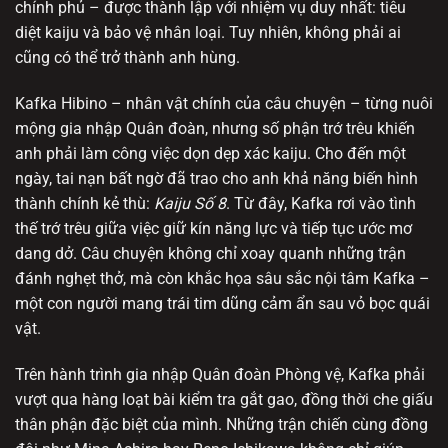
chính phủ – được thành lập với nhiệm vụ duy nhất: tiêu
diệt kaiju và bảo vệ nhân loại. Tuy nhiên, không phải ai
cũng có thể trở thành anh hùng.
Kafka Hibino – nhân vật chính của câu chuyện – từng nuôi
mộng gia nhập Quân đoàn, nhưng số phận trớ trêu khiến
anh phải làm công việc dọn dẹp xác kaiju. Cho đến một
ngày, tai nạn bất ngờ đã trao cho anh khả năng biến hình
thành chính kẻ thù:
Kaiju Số 8
. Từ đây, Kafka rơi vào tình
thế trớ trêu giữa việc giữ kín năng lực và tiếp tục ước mơ
dang dở. Câu chuyện không chỉ xoay quanh những trận
đánh nghẹt thở, mà còn khắc họa sâu sắc nội tâm Kafka –
một con người mang trái tim dũng cảm ẩn sau vỏ bọc quái
vật.
Trên hành trình gia nhập Quân đoàn Phòng vệ, Kafka phải
vượt qua hàng loạt bài kiểm tra gắt gao, đồng thời che giấu
thân phận đặc biệt của mình. Những trận chiến cùng đồng