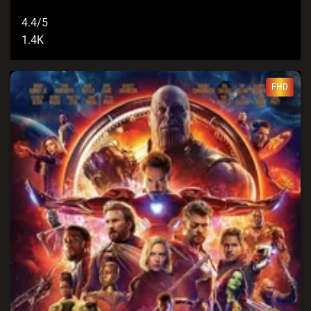
4.4/5
1.4K
FHD