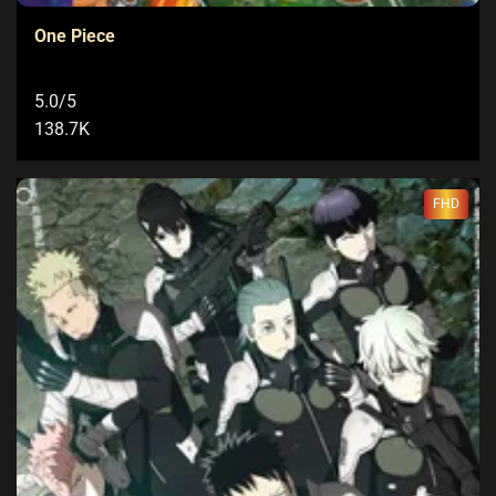
One Piece
5.0/5
138.7K
FHD