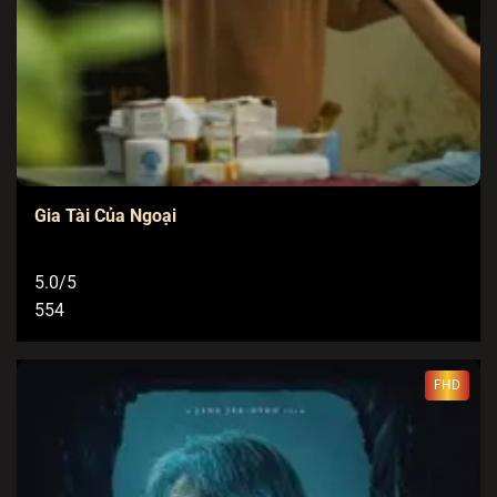
Gia Tài Của Ngoại
5.0/5
554
FHD