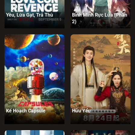
Yêu, Lừa Gạt, Trả Thù
Bình Minh Rực Lửa (Phần
2)
Kế Hoạch Capsule
Hữu Yểu