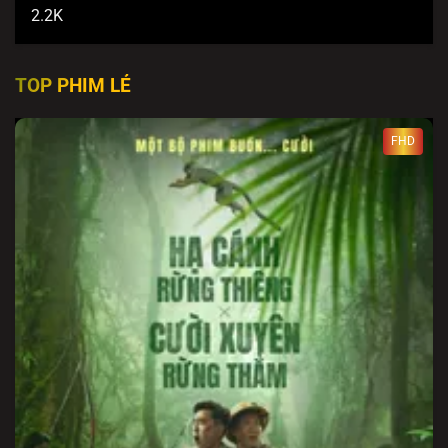
2.2K
TOP PHIM LẺ
FHD