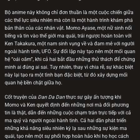
Bộ anime này không chỉ đơn thuần là một cuộc chiến giữa
các thế lực siêu nhiên mà còn là một hành trình khám phá
bản thân của các nhân vật. Momo Ayase, một nữ sinh nổi
tiếng và tin vào thế giới ma quái, trái ngược hoàn toàn với
Ken Takakura, một nam sinh vụng về và đam mê với người
ngoài hành tinh, UFO. Sự đối lập này tạo nên một mối quan
hệ “oái oăm”, khi cả hai bắt đầu những thử thách để chứng
minh ai đúng ai sai. Tuy nhiên, thay vì chia rẽ, sự khác biệt
này lại tạo ra một tình bạn đặc biệt, từ đó xây dựng mối
quan hệ bền chặt giữa họ.
Cốt truyện của
Dan Da Dan
thực sự gây ấn tượng khi
Momo và Ken quyết định đến những nơi mà đối phương
tin là thật, dẫn đến những cuộc chạm trán trực tiếp với cả
ma quỷ và người ngoài hành tinh. Cả hai dần phát triển
những khả năng siêu nhiên kỳ lạ sau những sự kiện ma
quái, tạo nên một sự phối hợp hoàn hảo khi họ học cách