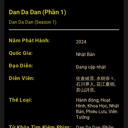
Dan Da Dan (Phần 1)
Dan Da Dan (Season 1)
Năm Phát Hành:
2024
Quốc Gia:
Nhật Bản
Đạo Diễn:
Đang cập nhật
Diễn Viên:
佐倉綾音
,
水樹奈々
,
石川界人
,
花江夏樹
,
若山詩音
,
Thể Loại:
Hành động
,
Hoạt
Hình
,
Khoa Học
,
Nhật
Bản
,
Phiêu Lưu
,
Viễn
Tưởng
Từ Khóa Tìm Kiếm Phim:
Dan Da Dan (Phần