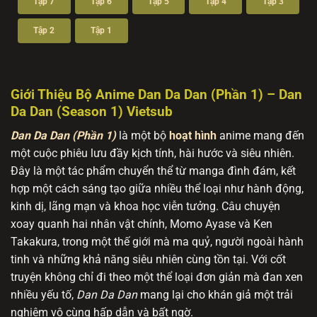
Tập 7
Tập 6
Tập 5
Tập 4
Tập 3
Tập 2
Tập 1
Giới Thiệu Bộ Anime Dan Da Dan (Phần 1) – Dan
Da Dan (Season 1) Vietsub
Dan Da Dan (Phần 1)
là một bộ
hoạt hình
anime mang đến
một cuộc phiêu lưu đầy kịch tính, hài hước và siêu nhiên.
Đây là một tác phẩm chuyển thể từ manga đình đám, kết
hợp một cách sáng tạo giữa nhiều thể loại như hành động,
kinh dị, lãng mạn và khoa học viễn tưởng. Câu chuyện
xoay quanh hai nhân vật chính, Momo Ayase và Ken
Takakura, trong một thế giới mà ma quỷ, người ngoài hành
tinh và những khả năng siêu nhiên cùng tồn tại. Với cốt
truyện không chỉ đi theo một thể loại đơn giản mà đan xen
nhiều yếu tố,
Dan Da Dan
mang lại cho khán giả một trải
nghiệm vô cùng hấp dẫn và bất ngờ.