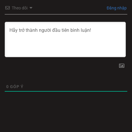
Theo dõi
Đăng nhập
0
GÓP Ý