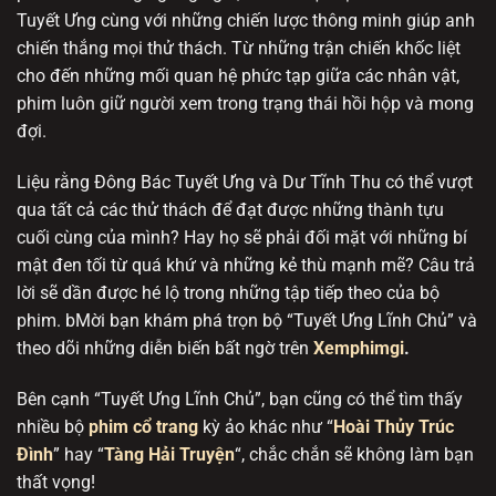
Tuyết Ưng cùng với những chiến lược thông minh giúp anh
Tập 8
Tập 7
Tập 6
Tập 5
Tập 4
chiến thắng mọi thử thách. Từ những trận chiến khốc liệt
cho đến những mối quan hệ phức tạp giữa các nhân vật,
Tập 3
Tập 2
Tập 1
phim luôn giữ người xem trong trạng thái hồi hộp và mong
đợi.
Liệu rằng Đông Bác Tuyết Ưng và Dư Tĩnh Thu có thể vượt
qua tất cả các thử thách để đạt được những thành tựu
cuối cùng của mình? Hay họ sẽ phải đối mặt với những bí
mật đen tối từ quá khứ và những kẻ thù mạnh mẽ? Câu trả
lời sẽ dần được hé lộ trong những tập tiếp theo của bộ
phim. bMời bạn khám phá trọn bộ “Tuyết Ưng Lĩnh Chủ” và
theo dõi những diễn biến bất ngờ trên
Xemphimgi
.
Bên cạnh “Tuyết Ưng Lĩnh Chủ”, bạn cũng có thể tìm thấy
nhiều bộ
phim cổ trang
kỳ ảo khác như “
Hoài Thủy Trúc
Đình
” hay “
Tàng Hải Truyện
“, chắc chắn sẽ không làm bạn
thất vọng!