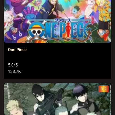
One Piece
5.0/5
138.7K
FHD