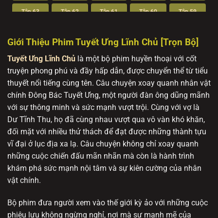
Tập 63
Tập 62
Tập 61
Tập 60
Tập 59
Tập 58
Tập 57
Tập 56
Tập 55
Tập 54
Giới Thiệu Phim Tuyết Ưng Lĩnh Chủ [Trọn Bộ]
Tập 53
Tập 52
Tập 51
Tập 50
Tập 49
Tuyết Ưng Lĩnh Chủ
là một bộ phim huyền thoại với cốt
truyện phong phú và đầy hấp dẫn, được chuyển thể từ tiểu
Tập 48
Tập 47
Tập 46
Tập 45
Tập 44
thuyết nổi tiếng cùng tên. Câu chuyện xoay quanh nhân vật
Tập 43
Tập 42
Tập 41
Tập 40
Tập 39
chính Đông Bác Tuyết Ưng, một người đàn ông dũng mãnh
với sự thông minh và sức mạnh vượt trội. Cùng với vợ là
Tập 38
Tập 37
Tập 36
Tập 35
Tập 34
Dư Tĩnh Thu, họ đã cùng nhau vượt qua vô vàn khó khăn,
đối mặt với nhiều thử thách để đạt được những thành tựu
Tập 33
Tập 32
Tập 31
Tập 30
Tập 29
vĩ đại ở lục địa xa lạ. Câu chuyện không chỉ xoay quanh
Tập 28
Tập 27
Tập 26
Tập 25
Tập 24
những cuộc chiến đấu mãn nhãn mà còn là hành trình
khám phá sức mạnh nội tâm và sự kiên cường của nhân
Tập 23
Tập 22
Tập 21
Tập 20
Tập 19
vật chính.
Tập 18
Tập 17
Tập 16
Tập 15
Tập 14
Bộ phim đưa người xem vào thế giới kỳ ảo với những cuộc
Tập 13
Tập 12
Tập 11
Tập 10
Tập 9
phiêu lưu không ngừng nghỉ, nơi mà sự mạnh mẽ của