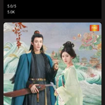
5.0/5
5.0K
FHD