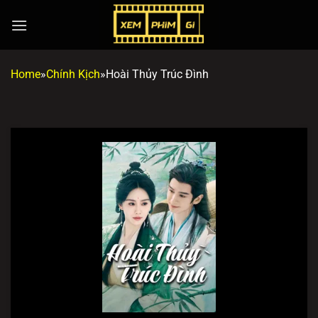
Chuyển
đến
nội
dung
Home
»
Chính Kịch
»
Hoài Thủy Trúc Đình