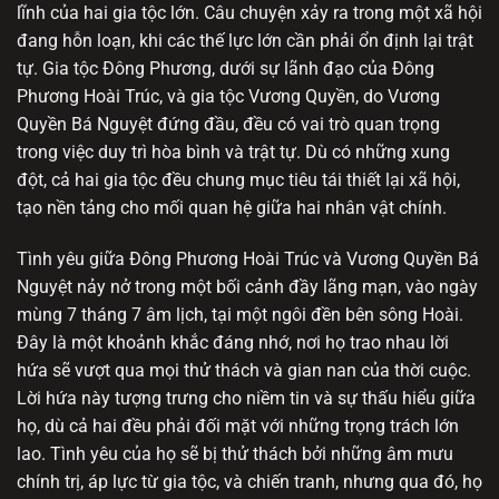
lĩnh của hai gia tộc lớn. Câu chuyện xảy ra trong một xã hội
đang hỗn loạn, khi các thế lực lớn cần phải ổn định lại trật
tự. Gia tộc Đông Phương, dưới sự lãnh đạo của Đông
Phương Hoài Trúc, và gia tộc Vương Quyền, do Vương
Quyền Bá Nguyệt đứng đầu, đều có vai trò quan trọng
trong việc duy trì hòa bình và trật tự. Dù có những xung
đột, cả hai gia tộc đều chung mục tiêu tái thiết lại xã hội,
tạo nền tảng cho mối quan hệ giữa hai nhân vật chính.
Tình yêu giữa Đông Phương Hoài Trúc và Vương Quyền Bá
Nguyệt nảy nở trong một bối cảnh đầy lãng mạn, vào ngày
mùng 7 tháng 7 âm lịch, tại một ngôi đền bên sông Hoài.
Đây là một khoảnh khắc đáng nhớ, nơi họ trao nhau lời
hứa sẽ vượt qua mọi thử thách và gian nan của thời cuộc.
Lời hứa này tượng trưng cho niềm tin và sự thấu hiểu giữa
họ, dù cả hai đều phải đối mặt với những trọng trách lớn
lao. Tình yêu của họ sẽ bị thử thách bởi những âm mưu
chính trị, áp lực từ gia tộc, và chiến tranh, nhưng qua đó, họ