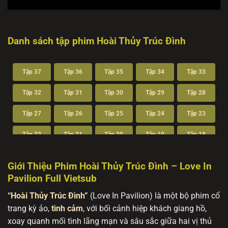
Danh sách tập phim Hoài Thủy Trúc Đình
Tập 37
Tập 36
Tập 35
Tập 34
Tập 33
Tập 32
Tập 31
Tập 30
Tập 29
Tập 28
Tập 27
Tập 26
Tập 25
Tập 24
Tập 23
Tập 22
Tập 21
Tập 20
Tập 19
Tập 18
Tập 17
Tập 16
Tập 15
Tập 14
Tập 13
Giới Thiệu Phim Hoài Thủy Trúc Đình – Love In
Pavilion Full Vietsub
Tập 12
Tập 11
Tập 10
Tập 9
Tập 8
“Hoài Thủy Trúc Đình”
(Love In Pavilion) là một bộ phim cổ
Tập 7
Tập 6
Tập 5
Tập 4
Tập 3
trang kỳ ảo,
tình cảm
, với bối cảnh hiệp khách giang hồ,
Tập 2
Tập 1
xoay quanh mối tình lãng mạn và sâu sắc giữa hai vị thủ