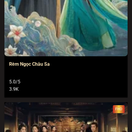
Rèm Ngọc Châu Sa
5.0/5
3.9K
FHD