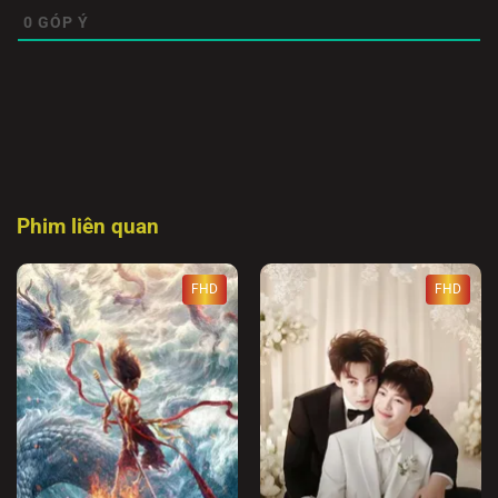
0
GÓP Ý
Phim liên quan
FHD
FHD