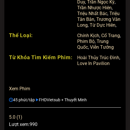
Duy
,
Trần Ngọc Kỳ
,
Trần Nhược Hiên
,
Triệu Nhất Bác
,
Triệu
Tân Bân
,
Trương Vân
Long
,
Từ Dực Hiên
,
Thể Loại:
Chính Kịch
,
Cổ Trang
,
Phim Bộ
,
Trung
Quốc
,
Viễn Tưởng
Từ Khóa Tìm Kiếm Phim:
Hoài Thủy Trúc Đình
,
Love In Pavilion
Xem Phim
45 phút/tập
FHD
Vietsub + Thuyết Minh
5.0 (1)
Lượt xem:
990