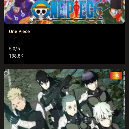
One Piece
5.0/5
138.8K
FHD