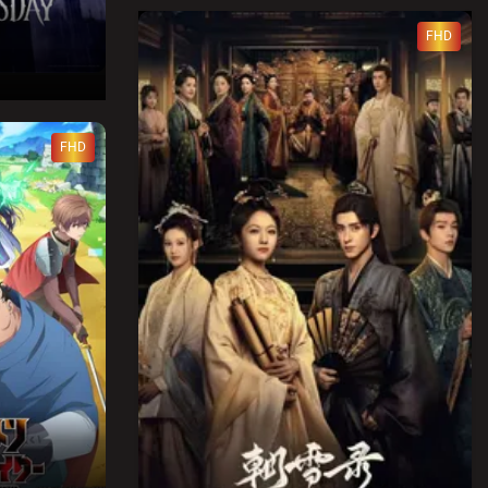
FHD
FHD