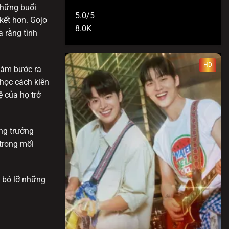
những buổi
5.0/5
kết hơn. Gojo
8.0K
a rằng tình
HD
 dám bước ra
 học cách kiên
 của họ trở
ng trưởng
trong mối
 bỏ lỡ những