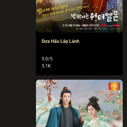
Dưa Hấu Lấp Lánh
5.0/5
5.1K
FHD