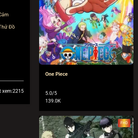
 Cảm
Thử Đồ
One Piece
t xem:
2215
5.0/5
139.0K
FHD