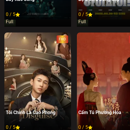
0 / 5
0 / 5
Full
Full
New
New
FHD
Tôi Chính Là Cao Phong
Cẩm Tú Phương Hoa
0 / 5
0 / 5