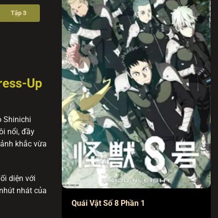
Tập 3
Dress-Up
 Shinichi
i nổi, đầy
oảnh khắc vừa
ối diện với
nhút nhát của
Quái Vật Số 8 Phần 1