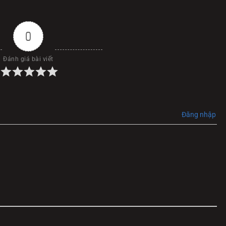
0
Đánh giá bài viết
Đăng nhập