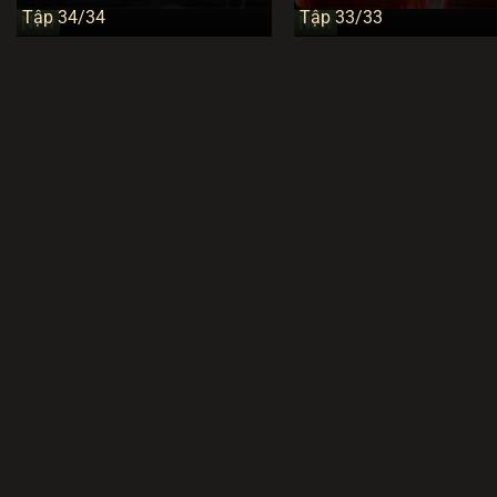
Tập 34/34
Tập 33/33
New
New