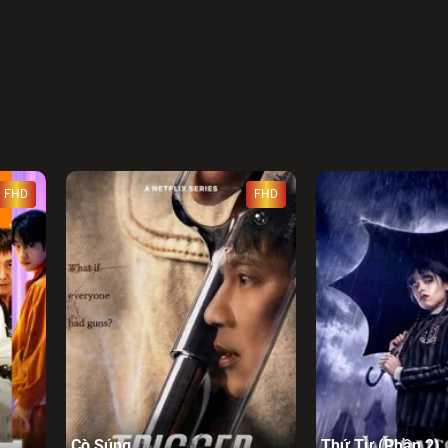
FHD
FHD
Cò Súng
Thứ Tư (Phần 2)