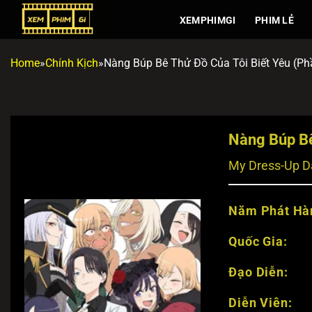
Chuyển
XEMPHIMGI
PHIM LẺ
đến
nội
dung
Home
»
Chính Kịch
»
Nàng Búp Bê Thử Đồ Của Tôi Biết Yêu (Ph
Nàng Búp Bê
My Dress-Up Da
Năm Phát Hà
Quốc Gia:
Đạo Diễn:
Diễn Viên: