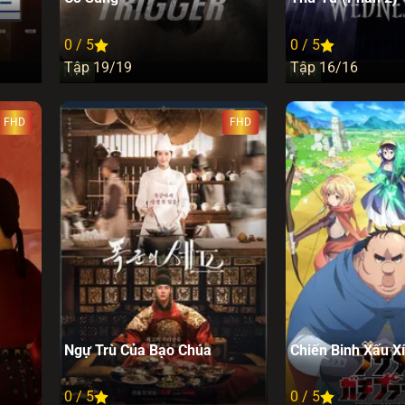
0 / 5
0 / 5
Tập 19/19
Tập 16/16
New
New
FHD
FHD
Ngự Trù Của Bạo Chúa
Chiến Binh Xấu Xí
0 / 5
0 / 5