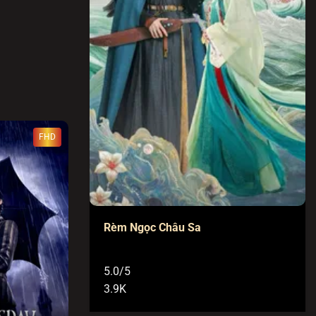
FHD
Rèm Ngọc Châu Sa
5.0/5
3.9K