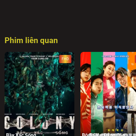
Phim liên quan
FHD
Bầy Xác Sống
Bộ 5 Siêu Đẳng Cấp