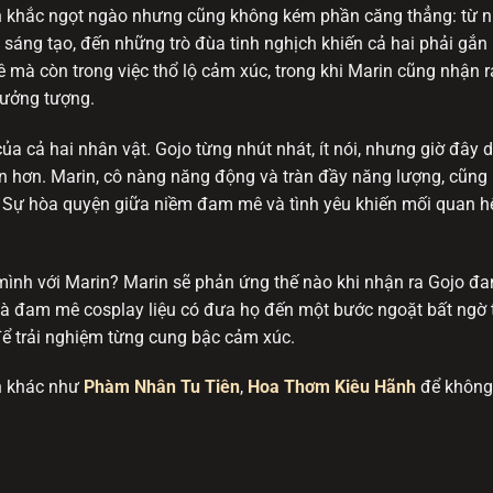
nh khắc ngọt ngào nhưng cũng không kém phần căng thẳng: từ 
sáng tạo, đến những trò đùa tinh nghịch khiến cả hai phải gắn 
ê mà còn trong việc thổ lộ cảm xúc, trong khi Marin cũng nhận r
tưởng tượng.
a cả hai nhân vật. Gojo từng nhút nhát, ít nói, nhưng giờ đây
in hơn. Marin, cô nàng năng động và tràn đầy năng lượng, cũng
. Sự hòa quyện giữa niềm đam mê và tình yêu khiến mối quan hệ
mình với Marin? Marin sẽ phản ứng thế nào khi nhận ra Gojo đa
u và đam mê cosplay liệu có đưa họ đến một bước ngoặt bất ngờ 
ể trải nghiệm từng cung bậc cảm xúc.
n khác như
Phàm Nhân Tu Tiên
,
Hoa Thơm Kiêu Hãnh
để không