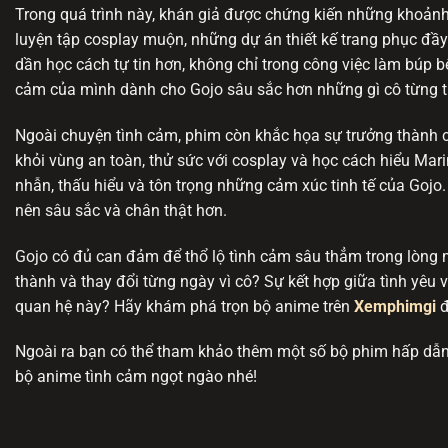
Trong quá trình này, khán giả được chứng kiến những khoả
luyện tập cosplay muộn, những dự án thiết kế trang phục đầy 
dần học cách tự tin hơn, không chỉ trong công việc làm búp b
cảm của mình dành cho Gojo sâu sắc hơn những gì cô từng 
Ngoài chuyện tình cảm, phim còn khắc họa sự trưởng thành củ
khỏi vùng an toàn, thử sức với cosplay và học cách hiểu Mar
nhẫn, thấu hiểu và tôn trọng những cảm xúc tinh tế của Gojo
nên sâu sắc và chân thật hơn.
Gojo có đủ can đảm để thổ lộ tình cảm sâu thẳm trong lòng 
thành và thay đổi từng ngày vì cô? Sự kết hợp giữa tình yê
quan hệ này? Hãy khám phá trọn bộ anime trên
Xemphimgi
đ
Ngoài ra bạn có thể tham khảo thêm một số bộ phim hấp dẫ
bộ anime tình cảm ngọt ngào nhé!