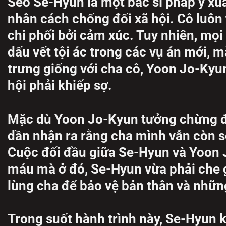
Seo Se-Hyun là một bác sĩ pháp y xu
nhân cách chống đối xã hội. Cô luôn t
chi phối bởi cảm xúc. Tuy nhiên, mọi
dấu vết tội ác trong các vụ án mới,
trưng giống với cha cô, Yoon Jo-Kyun
hội phải khiếp sợ.
Mặc dù Yoon Jo-Kyun tưởng chừng đ
dần nhận ra rằng cha mình vẫn còn số
Cuộc đối đầu giữa Se-Hyun và Yoon J
máu mà ở đó, Se-Hyun vừa phải che g
lùng cha để bảo vệ bản thân và nhữ
Trong suốt hành trình này, Se-Hyun 