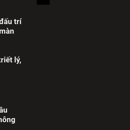
1
đấu trí
 màn
iết lý,
câu
không