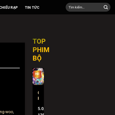
CHIẾU RẠP
TIN TỨC
TOP
PHIM
BỘ
HD
One
Piece
5.0/5
ong-woo
,