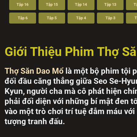
Tập 16
Tập 15
Tập 14
Tập 13
T
Tập 6
Tập 5
Tập 4
Tập 3
T
Giới Thiệu Phim Thợ S
Thợ Săn Dao Mổ
là một bộ phim tội p
đối đầu căng thẳng giữa Seo Se-Hyun,
Kyun, người cha mà cô phát hiện chín
phải đối diện với những bí mật đen t
vào một trò chơi trí tuệ đẫm máu với 
tượng tranh đấu.