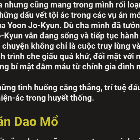
ba nhưng cũng mang trong mình rối lo
hững dấu vết tội ác trong các vụ án mớ
ủa Yoon Jo-Kyun. Dù cha mình đã tưở
o-Kyun vẫn đang sống và tiếp tục hàn
 chuyện không chỉ là cuộc truy lùng v
h trình che giấu quá khứ, đối mặt với
ng bí mật đẫm máu từ chính gia đình 
g tình huống căng thẳng, trí tuệ đấu 
hiện-ác trong huyết thống.
Săn Dao Mổ