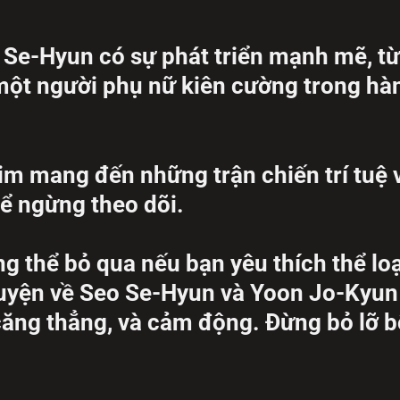
 Se-Hyun có sự phát triển mạnh mẽ, t
 một người phụ nữ kiên cường trong hàn
m mang đến những trận chiến trí tuệ 
hể ngừng theo dõi.
 thể bỏ qua nếu bạn yêu thích thể loại
uyện về Seo Se-Hyun và Yoon Jo-Kyun
căng thẳng, và cảm động. Đừng bỏ lỡ 