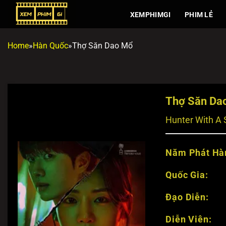
Chuyển
XEMPHIMGI
PHIM LẺ
đến
nội
dung
Home
»
Hàn Quốc
»
Thợ Săn Dao Mổ
Thợ Săn Da
Hunter With A 
Năm Phát Hà
Quốc Gia:
Đạo Diễn:
Diễn Viên: