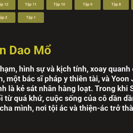
ập 12
Tập 11
Tập 10
Tập 9
Tập 8
ập 2
Tập 1
ăn Dao Mổ
hạm, hình sự và kịch tính, xoay quanh
 một bác sĩ pháp y thiên tài, và Yoon 
h là kẻ sát nhân hàng loạt. Trong khi
ối từ quá khứ, cuộc sống của cô dần dầ
cha mình, nơi tội ác và thiện-ác trở th