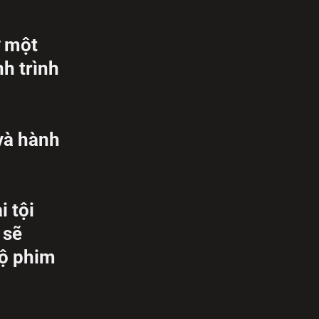
ừ một
h trình
và hành
 tội
 sẽ
bộ phim