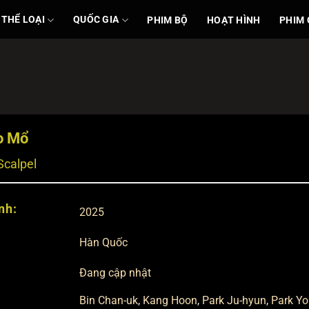
THỂ LOẠI
QUỐC GIA
PHIM BỘ
HOẠT HÌNH
PHIM 
o Mổ
Scalpel
nh:
2025
Hàn Quốc
Đang cập nhật
Bin Chan-uk
,
Kang Hoon
,
Park Ju-hyun
,
Park Y