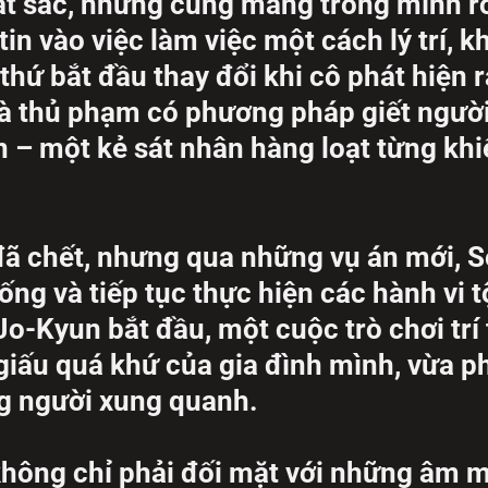
ất sắc, nhưng cũng mang trong mình rố
in vào việc làm việc một cách lý trí, k
 thứ bắt đầu thay đổi khi cô phát hiện 
 mà thủ phạm có phương pháp giết ngườ
 – một kẻ sát nhân hàng loạt từng khi
ã chết, nhưng qua những vụ án mới, 
ng và tiếp tục thực hiện các hành vi tộ
o-Kyun bắt đầu, một cuộc trò chơi trí
iấu quá khứ của gia đình mình, vừa ph
ng người xung quanh.
không chỉ phải đối mặt với những âm 