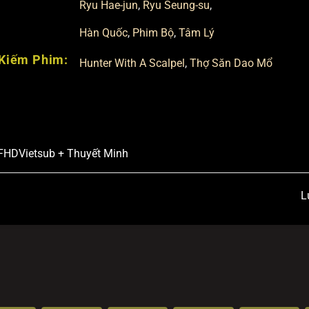
Ryu Hae-jun
,
Ryu Seung-su
,
Hàn Quốc
,
Phim Bộ
,
Tâm Lý
Kiếm Phim:
Hunter With A Scalpel
,
Thợ Săn Dao Mổ
FHD
Vietsub + Thuyết Minh
L