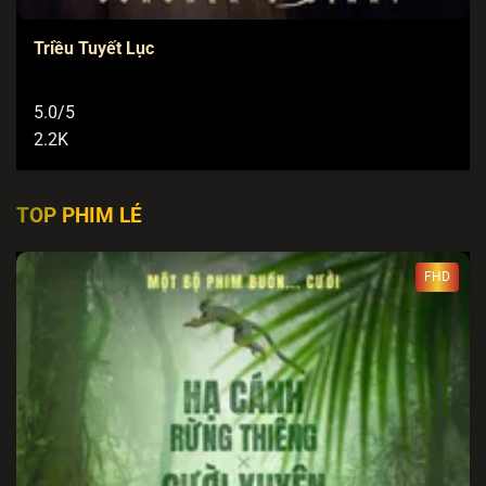
Triều Tuyết Lục
5.0/5
2.2K
TOP PHIM LẺ
FHD