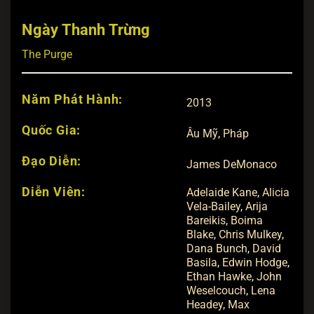
Ngày Thanh Trừng
The Purge
Năm Phát Hành:
2013
Quốc Gia:
Âu Mỹ
,
Pháp
Đạo Diễn:
James DeMonaco
Diễn Viên:
Adelaide Kane
,
Alicia
Vela-Bailey
,
Arija
Bareikis
,
Boima
Blake
,
Chris Mulkey
,
Dana Bunch
,
David
Basila
,
Edwin Hodge
,
Ethan Hawke
,
John
Weselcouch
,
Lena
Headey
,
Max