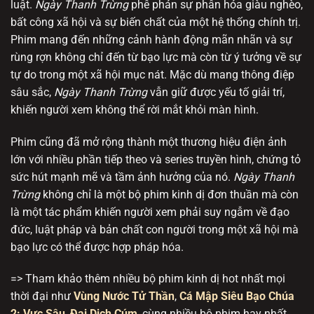
luật.
Ngày Thanh Trừng
phê phán sự phân hóa giàu nghèo,
bất công xã hội và sự biến chất của một hệ thống chính trị.
Phim mang đến những cảnh hành động mãn nhãn và sự
rùng rợn không chỉ đến từ bạo lực mà còn từ ý tưởng về sự
tự do trong một xã hội mục nát. Mặc dù mang thông điệp
sâu sắc,
Ngày Thanh Trừng
vẫn giữ được yếu tố giải trí,
khiến người xem không thể rời mắt khỏi màn hình.
Phim cũng đã mở rộng thành một thương hiệu điện ảnh
lớn với nhiều phần tiếp theo và series truyền hình, chứng tỏ
sức hút mạnh mẽ và tầm ảnh hưởng của nó.
Ngày Thanh
Trừng
không chỉ là một bộ phim kinh dị đơn thuần mà còn
là một tác phẩm khiến người xem phải suy ngẫm về đạo
đức, luật pháp và bản chất con người trong một xã hội mà
bạo lực có thể được hợp pháp hóa.
=> Tham khảo thêm nhiều bộ phim kinh dị hot nhất mọi
thời đại như
Vùng Nước Tử Thần
,
Cá Mập Siêu Bạo Chúa
2: Vực Sâu
,
Đại Dịch Cúm
, cùng nhiều bộ phim hay nhất