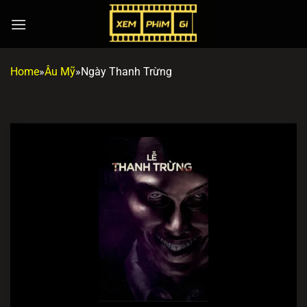
Chuyển
đến
nội
dung
Home
»
Âu Mỹ
»
Ngày Thanh Trừng