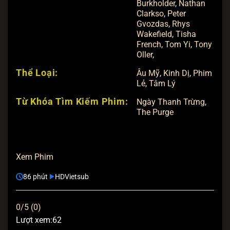
Burkholder
,
Nathan
Clarkso
,
Peter
Gvozdas
,
Rhys
Wakefield
,
Tisha
French
,
Tom Yi
,
Tony
Oller
,
Thể Loại:
Âu Mỹ
,
Kinh Dị
,
Phim
Lẻ
,
Tâm Lý
Từ Khóa Tìm Kiếm Phim:
Ngày Thanh Trừng
,
The Purge
Xem Phim
86 phút
HD
Vietsub
0/5 (0)
Lượt xem:
62