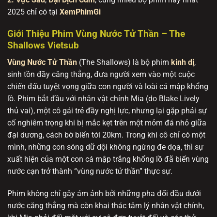
2025 chỉ có tại
XemPhimGi
Giới Thiệu Phim Vùng Nước Tử Thần – The
Shallows Vietsub
Vùng Nước Tử Thần
(The Shallows) là bộ phim
kinh dị
,
sinh tồn đầy căng thẳng, đưa người xem vào một cuộc
chiến đấu tuyệt vọng giữa con người và loài cá mập khổng
lồ. Phim bắt đầu với nhân vật chính Mia (do Blake Lively
thủ vai), một cô gái trẻ đầy nghị lực, nhưng lại gặp phải sự
cố nghiêm trọng khi bị mắc kẹt trên một mỏm đá nhỏ giữa
đại dương, cách bờ biển tới 20km. Trong khi cô chỉ có một
mình, những con sóng dữ dội không ngừng đe dọa, thì sự
xuất hiện của một con cá mập trắng khổng lồ đã biến vùng
nước cạn trở thành “vùng nước tử thần” thực sự.
Phim không chỉ gây ám ảnh bởi những pha đối đầu dưới
nước căng thẳng mà còn khai thác tâm lý nhân vật chính,