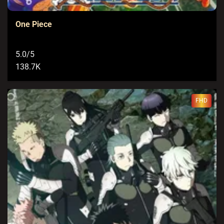
One Piece
5.0/5
138.7K
FHD