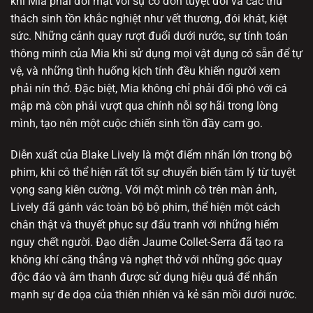
khi Mia phải đối mặt với sự cô đơn tuyệt đối và các thử
thách sinh tồn khắc nghiệt như vết thương, đói khát, kiệt
sức. Những cảnh quay rượt đuổi dưới nước, sự tính toán
thông minh của Mia khi sử dụng mọi vật dụng có sẵn để tự
vệ, và những tình huống kịch tính đều khiến người xem
phải nín thở. Đặc biệt, Mia không chỉ phải đối phó với cá
mập mà còn phải vượt qua chính nỗi sợ hãi trong lòng
mình, tạo nên một cuộc chiến sinh tồn đầy cam go.
Diễn xuất của Blake Lively là một điểm nhấn lớn trong bộ
phim, khi cô thể hiện rất tốt sự chuyển biến tâm lý từ tuyệt
vọng sang kiên cường. Với một mình cô trên màn ảnh,
Lively đã gánh vác toàn bộ bộ phim, thể hiện một cách
chân thật và thuyết phục sự đấu tranh với những hiểm
nguy chết người. Đạo diễn Jaume Collet-Serra đã tạo ra
không khí căng thẳng và nghẹt thở với những góc quay
độc đáo và âm thanh được sử dụng hiệu quả để nhấn
mạnh sự đe dọa của thiên nhiên và kẻ săn mồi dưới nước.