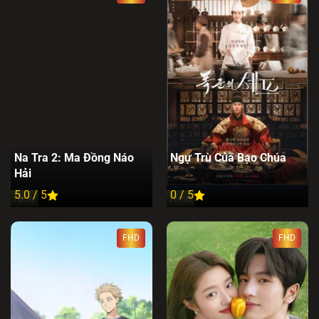
Na Tra 2: Ma Đồng Náo
Ngự Trù Của Bạo Chúa
Hải
5.0 / 5
0 / 5
New
New
FHD
FHD