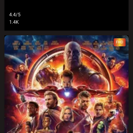
4.4/5
1.4K
FHD