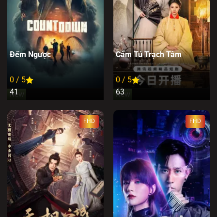
Đếm Ngược
Cẩm Tú Trạch Tâm
0 / 5
0 / 5
41
63
New
New
FHD
FHD