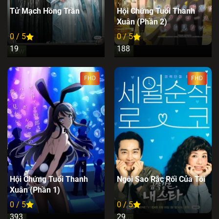
Tử Mạch Hồng Trần
Hội Chứng Tuổi Thanh
Xuân (Phần 2)
0 / 5
0 / 5
19
188
New
New
FHD
FHD
Hội Chứng Tuổi Thanh
Ngôi Sao Rắc Rối Của Tôi
Xuân (Phần 1)
0 / 5
0 / 5
393
29