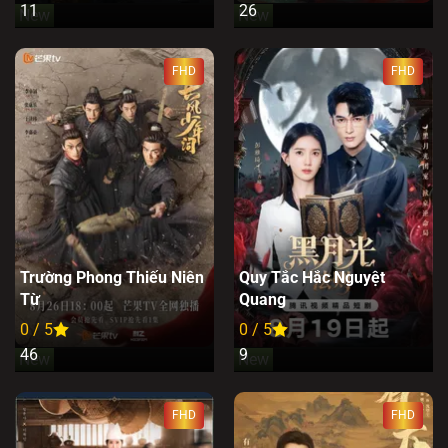
11
26
New
New
FHD
FHD
Trường Phong Thiếu Niên
Quy Tắc Hắc Nguyệt
Từ
Quang
0 / 5
0 / 5
46
9
New
New
FHD
FHD