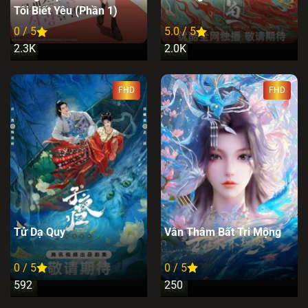
Tôi Biết Yêu (Phần 1)
0 / 5
5.0 / 5
2.3K
2.0K
New
New
FHD
FHD
Tử Dạ Quy
Vân Thâm Bất Tri Mộng
0 / 5
0 / 5
592
250
New
New