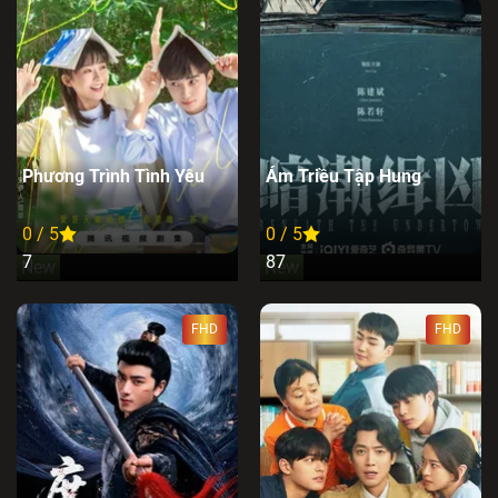
Phương Trình Tình Yêu
Ám Triều Tập Hung
0 / 5
0 / 5
7
87
New
New
FHD
FHD