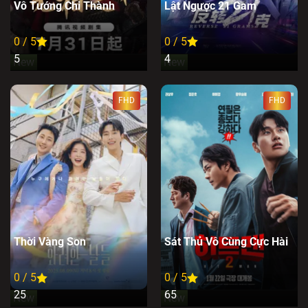
Vô Tướng Chi Thành
Lật Ngược 21 Gam
0 / 5
0 / 5
5
4
New
New
FHD
FHD
Thời Vàng Son
Sát Thủ Vô Cùng Cực Hài
0 / 5
0 / 5
25
65
New
New