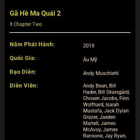
Gã Hề Ma Quái 2
It Chapter Two
Năm Phát Hành:
2019
Quốc Gia:
Âu Mỹ
Đạo Diễn:
Andy Muschietti
Diễn Viên:
Andy Bean
,
Bill
Hader
,
Bill Skarsgård
,
Chosen Jacobs
,
Finn
Wolfhard
,
Isaiah
Mustafa
,
Jack Dylan
Grazer
,
Jaeden
Martell
,
James
McAvoy
,
James
Ransone
,
Jay Ryan
,