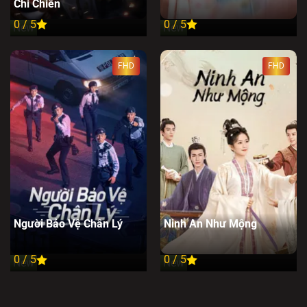
Chi Chiến
0 / 5
0 / 5
New
New
FHD
FHD
Người Bảo Vệ Chân Lý
Ninh An Như Mộng
0 / 5
0 / 5
New
New