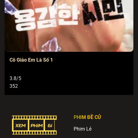
Cô Giáo Em Là Số 1
3.8/5
352
PHIM ĐỀ CỬ
Phim Lẻ