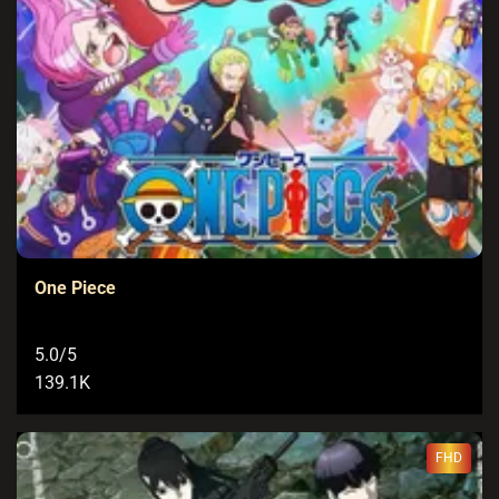
One Piece
5.0/5
139.1K
FHD