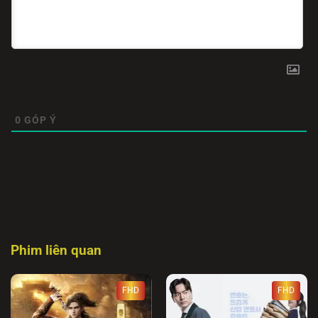
0
GÓP Ý
Phim liên quan
FHD
FHD