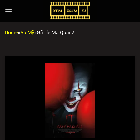
Chuyển
đến
nội
dung
Home
»
Âu Mỹ
»
Gã Hề Ma Quái 2