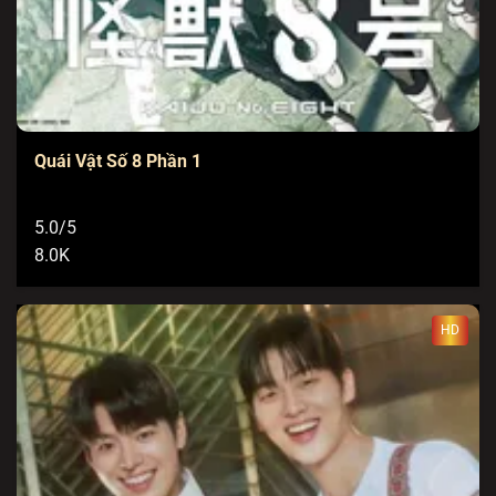
Quái Vật Số 8 Phần 1
5.0/5
8.0K
HD