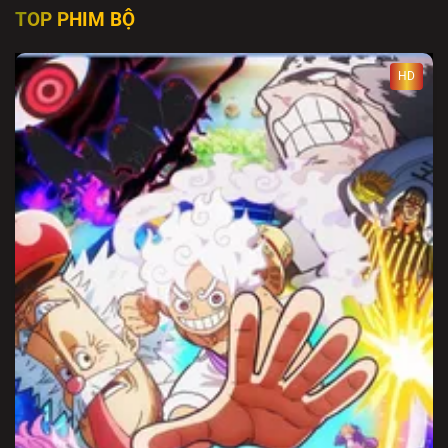
TOP PHIM BỘ
HD