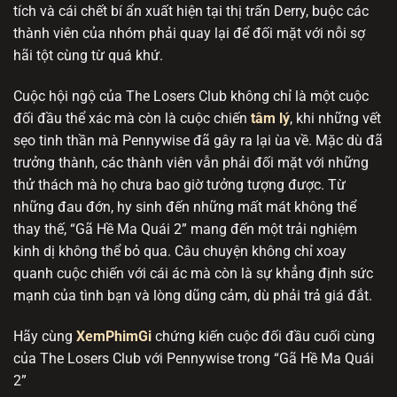
tích và cái chết bí ẩn xuất hiện tại thị trấn Derry, buộc các
thành viên của nhóm phải quay lại để đối mặt với nỗi sợ
hãi tột cùng từ quá khứ.
Cuộc hội ngộ của The Losers Club không chỉ là một cuộc
đối đầu thể xác mà còn là cuộc chiến
tâm lý
, khi những vết
sẹo tinh thần mà Pennywise đã gây ra lại ùa về. Mặc dù đã
trưởng thành, các thành viên vẫn phải đối mặt với những
thử thách mà họ chưa bao giờ tưởng tượng được. Từ
những đau đớn, hy sinh đến những mất mát không thể
thay thế, “Gã Hề Ma Quái 2” mang đến một trải nghiệm
kinh dị không thể bỏ qua. Câu chuyện không chỉ xoay
quanh cuộc chiến với cái ác mà còn là sự khẳng định sức
mạnh của tình bạn và lòng dũng cảm, dù phải trả giá đắt.
Hãy cùng
XemPhimGi
chứng kiến cuộc đối đầu cuối cùng
của The Losers Club với Pennywise trong “Gã Hề Ma Quái
2”