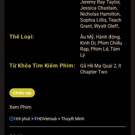
Jeremy Ray Taylor
,
Jessica Chastain
,
Nicholas Hamilton
,
Sophia Lillis
,
Teach
Grant
,
Wyatt Oleff
,
Thể Loại:
Âu Mỹ
,
Hành động
,
Kinh Dị
,
Phim Chiếu
Rạp
,
Phim Lẻ
,
Tâm
Lý
Từ Khóa Tìm Kiếm Phim:
Gã Hề Ma Quái 2
,
It
Chapter Two
Chiếu rạp
Xem Phim
169 phút
FHD
Vietsub + Thuyết Minh