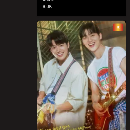
8.0K
HD