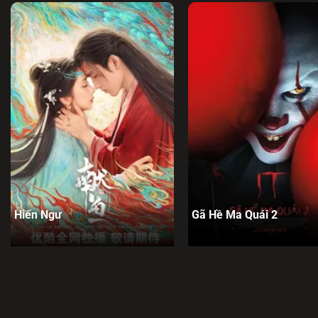
Hiến Ngư
Gã Hề Ma Quái 2