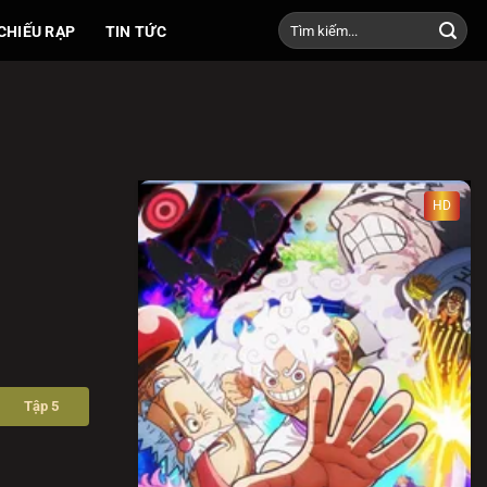
CHIẾU RẠP
TIN TỨC
HD
Tập 5