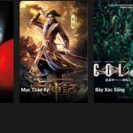
Mục Thần Ký
Bầy Xác Sống