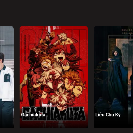
Gachiakuta
Liễu Chu Ký