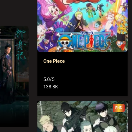
One Piece
5.0/5
138.8K
FHD