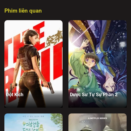
Phim liên quan
Đột Kích
Dược Sư Tự Sự Phần 2