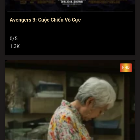
Avengers 3: Cuộc Chiến Vô Cực
0/5
1.3K
FHD