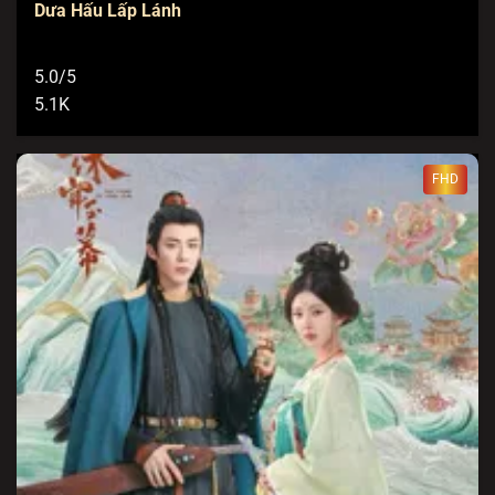
Dưa Hấu Lấp Lánh
5.0/5
5.1K
FHD