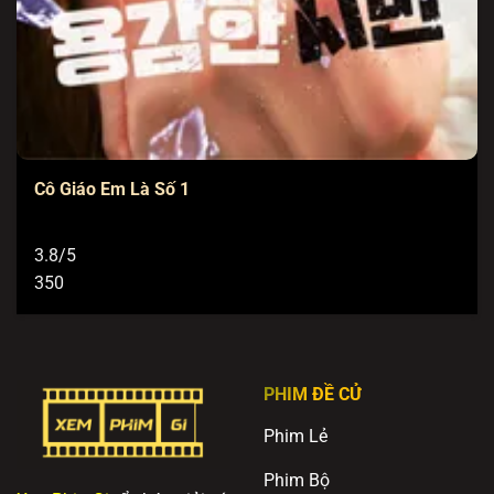
Cô Giáo Em Là Số 1
3.8/5
350
PHIM ĐỀ CỬ
Phim Lẻ
Phim Bộ